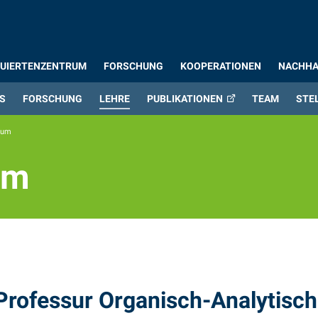
UIERTENZENTRUM
FORSCHUNG
KOOPERATIONEN
NACHHA
S
FORSCHUNG
LEHRE
PUBLIKATIONEN
TEAM
STE
ium
um
um
Professur Organisch-Analytisc