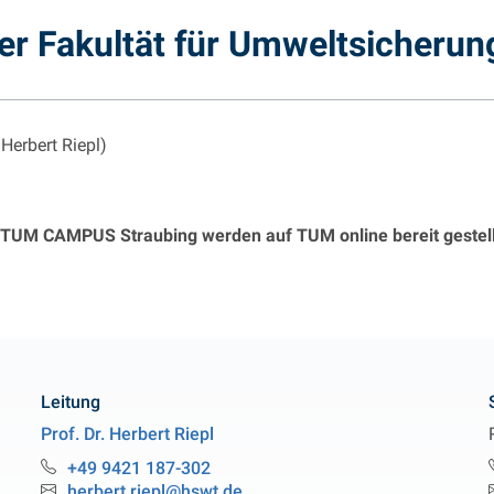
er Fakultät für Umweltsicherun
Herbert Riepl)
 TUM CAMPUS Straubing werden auf TUM online bereit gestell
Leitung
Prof. Dr.
Herbert
Riepl
Professur Organisch-Analytische Chemie
+49 9421 187-302
Telefon:
herbert.riepl@hswt.de
Email: