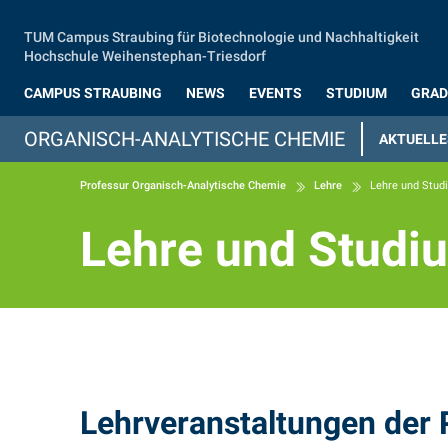
Zum Hauptinhalt springen
TUM Campus Straubing für Biotechnologie und Nachhaltigkeit
Hochschule Weihenstephan-Triesdorf
CAMPUS STRAUBING
NEWS
EVENTS
STUDIUM
GRAD
ORGANISCH-ANALYTISCHE CHEMIE
AKTUELLE
Professur Organisch-Analytische Chemie
Lehre
Lehre und Stud
Lehre und Studi
Lehre und Studi
Lehrveranstaltungen der 