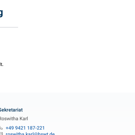
g
t.
Sekretariat
Roswitha
Karl
Professur Organisch-Analytische Chemie
+49 9421 187-221
Telefon:
roswitha.karl@hswt.de
Email: